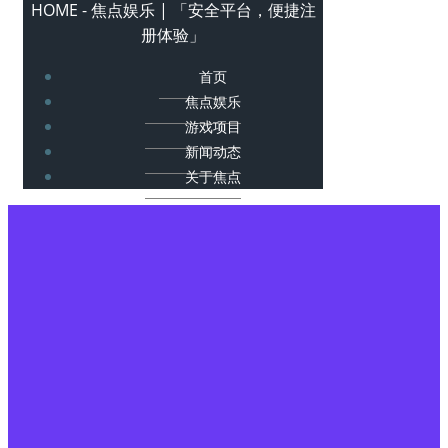
HOME - 焦点娱乐 | 「安全平台，便捷注
册体验」
首页
焦点娱乐
游戏项目
新闻动态
关于焦点