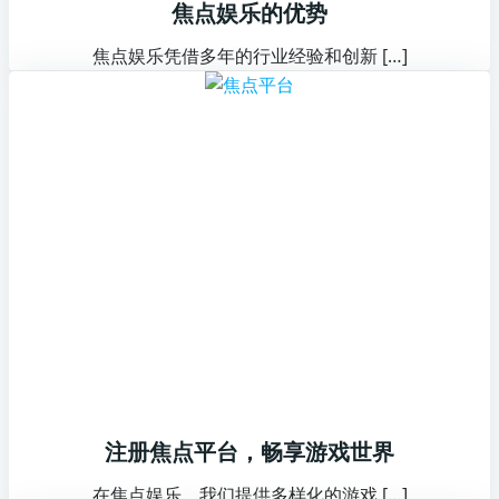
焦点娱乐的优势
焦点娱乐凭借多年的行业经验和创新 […]
注册焦点平台，畅享游戏世界
在焦点娱乐，我们提供多样化的游戏 […]