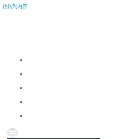
跳转到内容
HOME - 焦点娱乐 | 「安全平台，便
捷注册体验」
首页
焦点娱乐
游戏项目
新闻动态
关于焦点